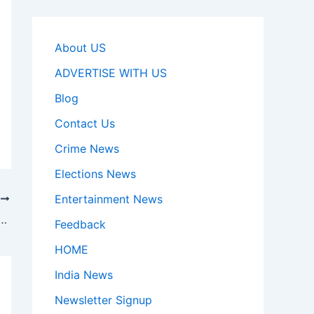
About US
ADVERTISE WITH US
Blog
Contact Us
Crime News
Elections News
Entertainment News
T
 Price: 16GB रैम के साथ आएगा यह स्मार्टफ़ोन!
Feedback
HOME
India News
Newsletter Signup