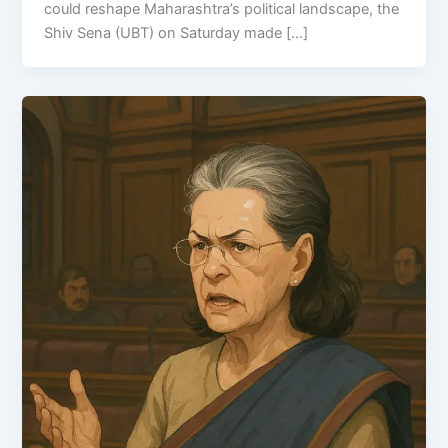
could reshape Maharashtra’s political landscape, the
Shiv Sena (UBT) on Saturday made […]