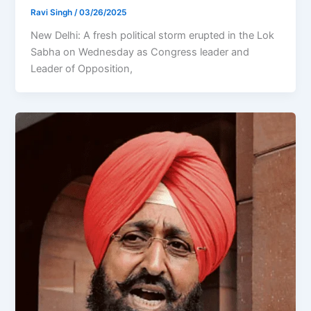
Ravi Singh
/
03/26/2025
New Delhi: A fresh political storm erupted in the Lok
Sabha on Wednesday as Congress leader and
Leader of Opposition,