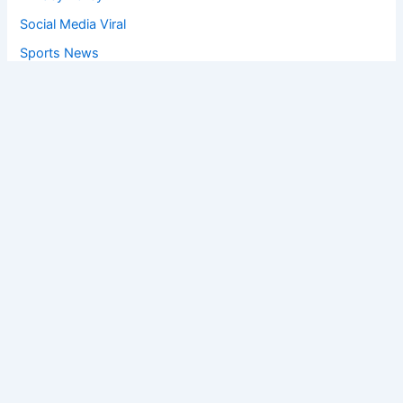
Social Media Viral
Sports News
World News
Privacy Policy
Feedback
Facebook
Twitter
Instagram