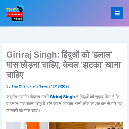
Skip
to
content
Giriraj Singh: हिंदुओं को ‘हलाल’
मांस छोड़ना चाहिए, केवल ‘झटका’ खाना
चाहिए
By
The Chandigarh News
/
12/18/2023
केंद्रीय ग्रामीण विकास मंत्री
Giriraj Singh
ने हिंदुओं को सुझाव दिया है कि
वे हलाल मांस खाना छोड़ दें और केवल ‘झटका’ यानी ब्लेड के एक वार से मारे गए
जानवरों का मांस खाएं।