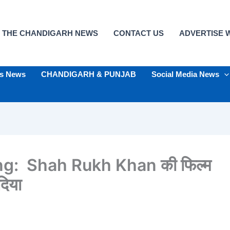
 THE CHANDIGARH NEWS
CONTACT US
ADVERTISE W
ts News
CHANDIGARH & PUNJAB
Social Media News
g: Shah Rukh Khan की फिल्म
दिया