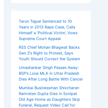
Tarun Tejpal Sentenced to 10
Years in 2013 Rape Case, Calls
Himself a ‘Political Victim’, Vows
Supreme Court Appeal
RSS Chief Mohan Bhagwat Backs
Gen Z’s Right to Protest, Says
Youth Should Correct the System
Umashankar Singh Passes Away:
BSP’s Lone MLA in Uttar Pradesh
Dies After Long Battle With Cancer
Mumbai Businessman Shivcharan
Ramratan Gupta Dies in Sonipat
Old Age Home as Daughters Skip
Funeral, Request Video Call for